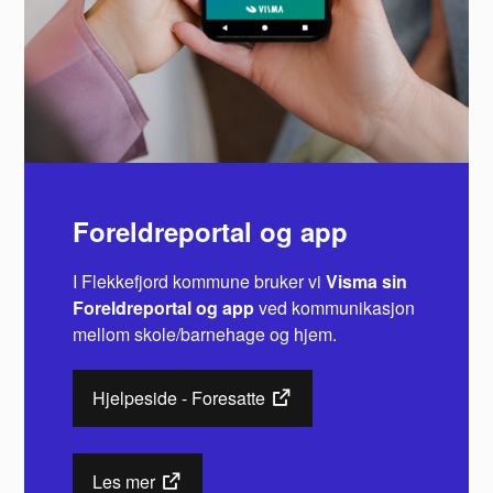
Foreldreportal og app
I Flekkefjord kommune bruker vi
Visma sin
Foreldreportal og app
ved kommunikasjon
mellom skole/barnehage og hjem.
Hjelpeside - Foresatte
Les mer