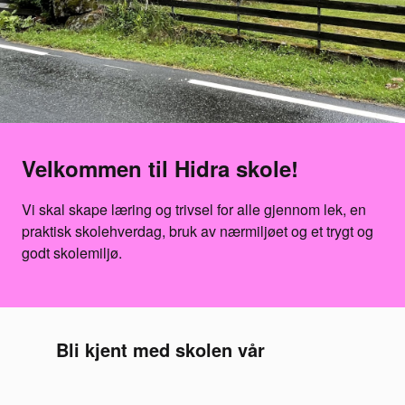
Velkommen til Hidra skole!
Vi skal skape læring og trivsel for alle gjennom lek, en
praktisk skolehverdag, bruk av nærmiljøet og et trygt og
godt skolemiljø.
Bli kjent med skolen vår